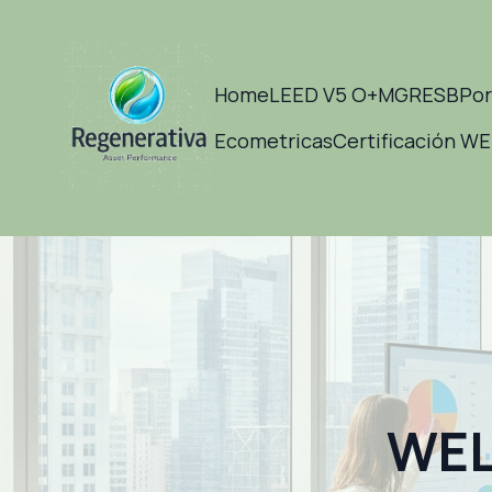
Home
LEED V5 O+M
GRESB
Por
Ecometricas
Certificación W
WELL