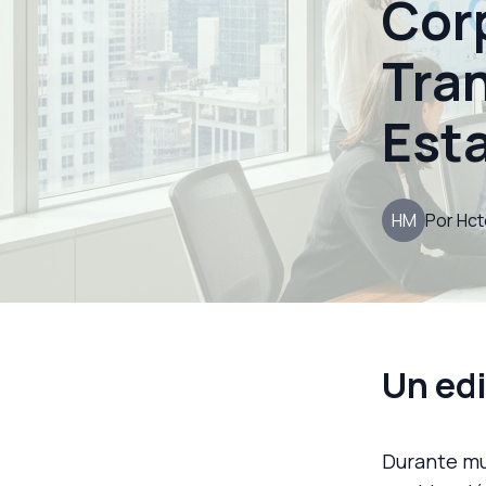
Cor
Tra
Est
HM
Por
Hct
Un edi
Durante mu