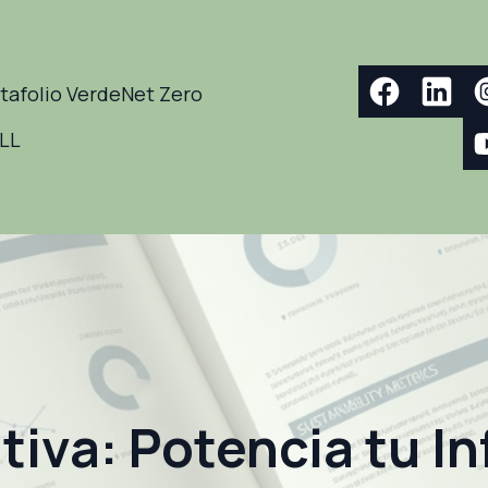
tafolio Verde
Net Zero
ELL
iva: Potencia tu I