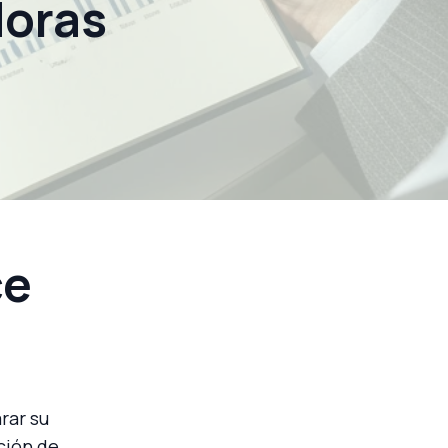
doras
ce
rar su
ción de