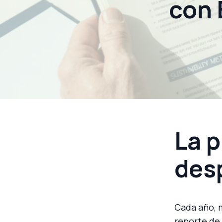
con 
La 
des
Cada año, 
reporte de