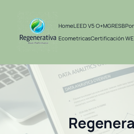
Home
LEED V5 O+M
GRESB
Por
Ecometricas
Certificación W
Regenerat