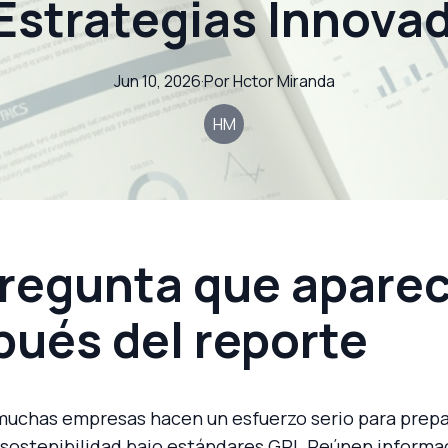
Estrategias Innova
Jun 10, 2026
·
Por
Hctor
Miranda
HM
pregunta que apare
pués del reporte
muchas empresas hacen un esfuerzo serio para prepa
 sostenibilidad bajo estándares GRI. Reúnen informa