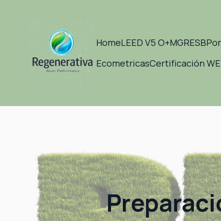
Home
LEED V5 O+M
GRESB
Por
Ecometricas
Certificación W
Preparaci