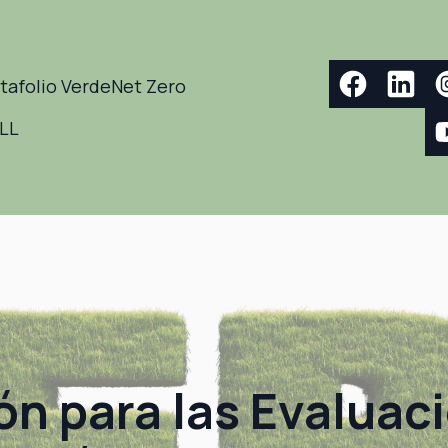
tafolio Verde
Net Zero
ELL
ón para las Evaluac