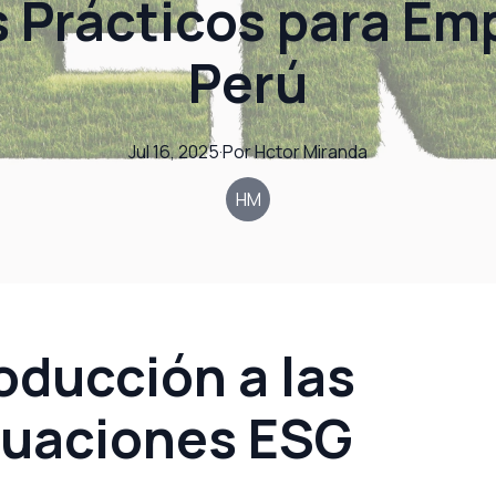
 Prácticos para Em
Perú
Jul 16, 2025
·
Por
Hctor
Miranda
HM
oducción a las
luaciones ESG