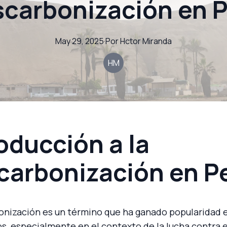
carbonización en 
May 29, 2025
·
Por
Hctor
Miranda
HM
oducción a la
carbonización en P
onización es un término que ha ganado popularidad e
s, especialmente en el contexto de la lucha contra 