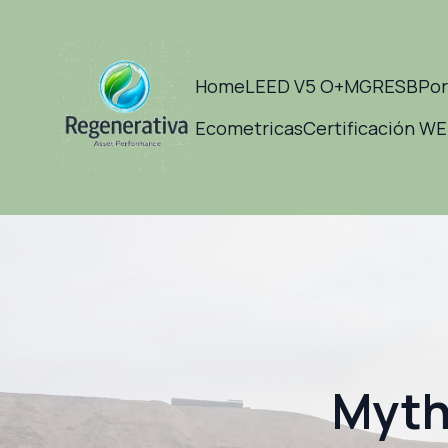
Home
LEED V5 O+M
GRESB
Por
Ecometricas
Certificación W
Myth