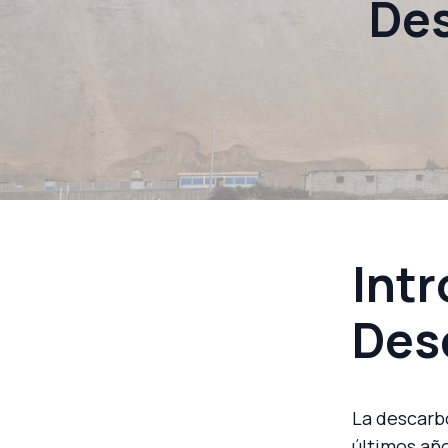
Des
Intr
Des
La descarb
últimos año