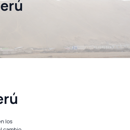
Perú
erú
n los
el cambio