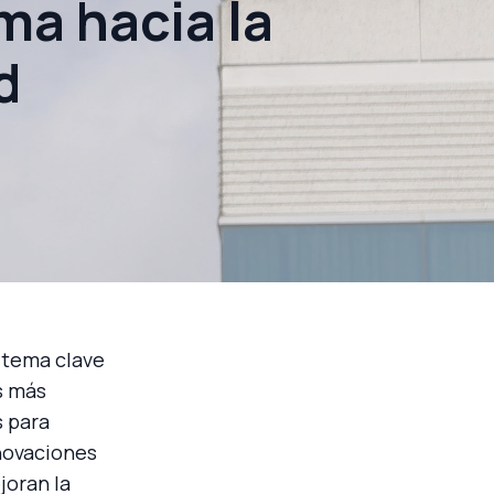
ma hacia la
d
n tema clave
s más
s para
nnovaciones
joran la