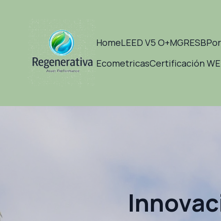
Home
LEED V5 O+M
GRESB
Por
Ecometricas
Certificación W
Innovac