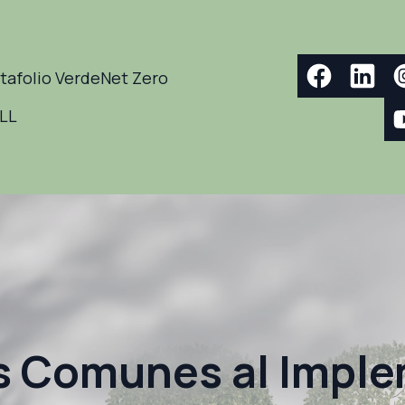
tafolio Verde
Net Zero
ELL
s Comunes al Impl