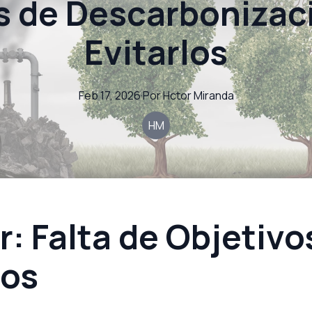
s de Descarboniza
Evitarlos
Feb 17, 2026
·
Por
Hctor
Miranda
HM
r: Falta de Objetivo
ros