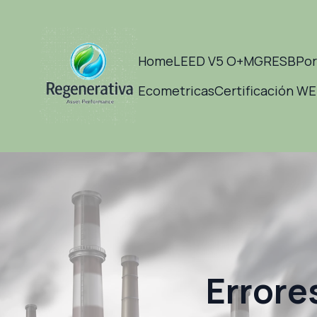
Home
LEED V5 O+M
GRESB
Por
Ecometricas
Certificación W
Errore