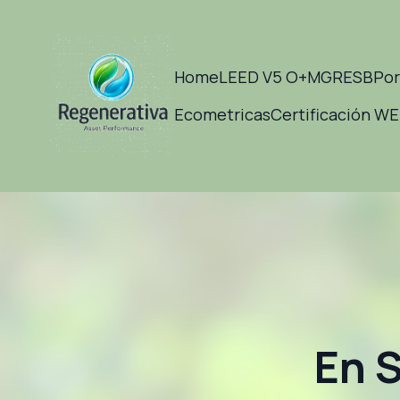
Home
LEED V5 O+M
GRESB
Por
Ecometricas
Certificación W
En S