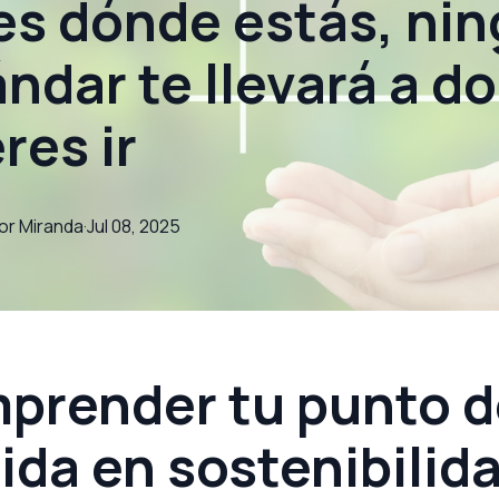
es dónde estás, ni
ndar te llevará a d
res ir
or
Miranda
·
Jul 08, 2025
prender tu punto d
ida en sostenibilid