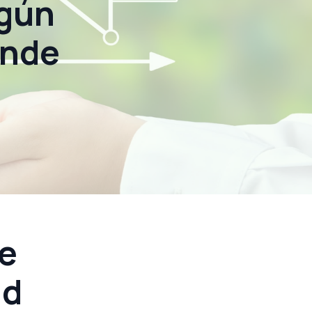
ngún
onde
e
ad