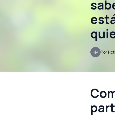
sab
está
quie
HM
Por
Hct
Com
part