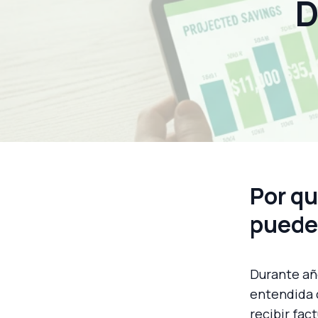
D
Por qu
puede
Durante añ
entendida 
recibir fac