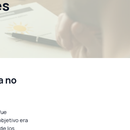
es
a no
fue
bjetivo era
 de los