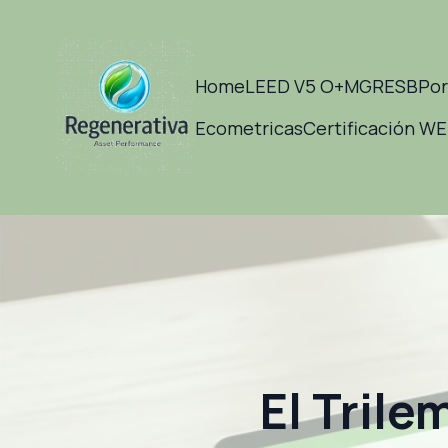
Home
LEED V5 O+M
GRESB
Por
Ecometricas
Certificación W
El Trile