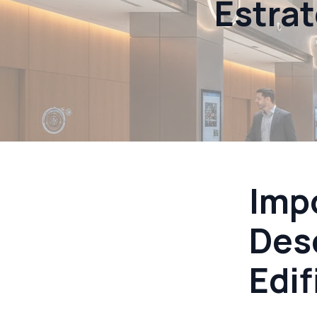
Estrat
Impo
Des
Edif