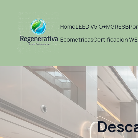
Home
LEED V5 O+M
GRESB
Por
Ecometricas
Certificación W
Desca