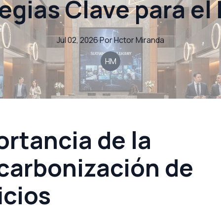
egias Clave para el
Jul 02, 2026
·
Por
Hctor
Miranda
HM
rtancia de la
carbonización de
icios