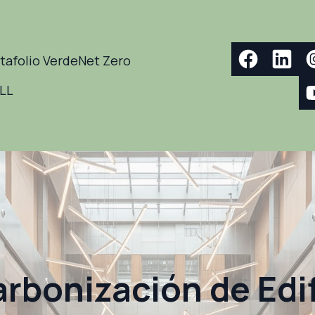
tafolio Verde
Net Zero
ELL
rbonización de Edif