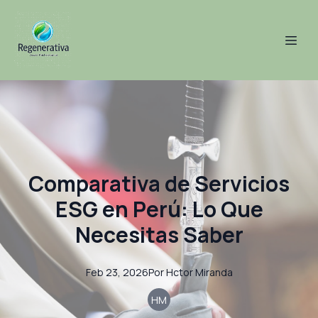
Comparativa de Servicios
ESG en Perú: Lo Que
Necesitas Saber
Feb 23, 2026
Por
Hctor
Miranda
HM