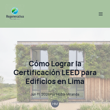
Cómo Lograr la
Certificación LEED para
Edificios en Lima
Jun 11, 2026
Por
Hctor
Miranda
HM