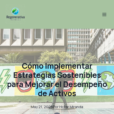
Cómo Implementar
Estrategias Sostenibles
para Mejorar el Desempeño
de Activos
May 21, 2026
Por
Hctor
Miranda