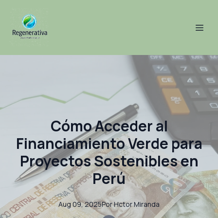
Cómo Acceder al
Financiamiento Verde para
Proyectos Sostenibles en
Perú
Aug 09, 2025
Por
Hctor
Miranda