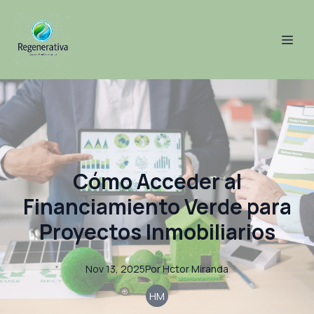
Cómo Acceder al
Financiamiento Verde para
Proyectos Inmobiliarios
Nov 13, 2025
Por
Hctor
Miranda
HM