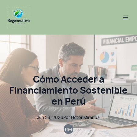
Cómo Acceder a
Financiamiento Sostenible
en Perú
Jun 23, 2026
Por
Hctor
Miranda
HM