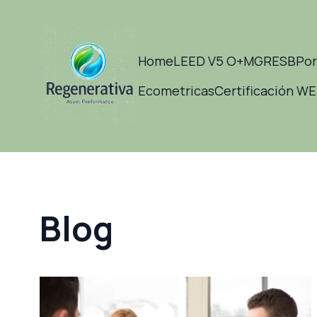
Home
LEED V5 O+M
GRESB
Por
Ecometricas
Certificación W
Blog