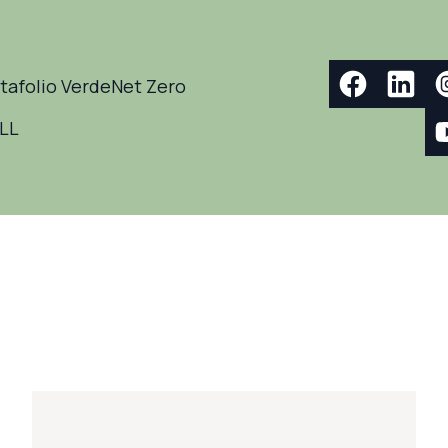
tafolio Verde
Net Zero
ELL